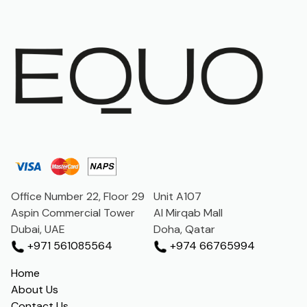
Office Number 22, Floor 29
Unit A107
Aspin Commercial Tower
Al Mirqab Mall
Dubai, UAE
Doha, Qatar
+971 561085564
+974 66765994
Home
About Us
Contact Us