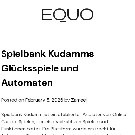
Spielbank Kudamms
Glücksspiele und
Automaten
Posted on
February 5, 2026
by
Zameel
Spielbank Kudamm ist ein etablierter Anbieter von Online-
Casino-Spielen, der eine Vielzahl von Spielen und
Funktionen bietet. Die Plattform wurde erstreckt für