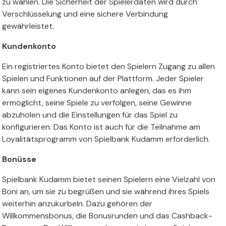
zu wählen. Die Sicherheit der Spielerdaten wird durch
Verschlüsselung und eine sichere Verbindung
gewährleistet.
Kundenkonto
Ein registriertes Konto bietet den Spielern Zugang zu allen
Spielen und Funktionen auf der Plattform. Jeder Spieler
kann sein eigenes Kundenkonto anlegen, das es ihm
ermöglicht, seine Spiele zu verfolgen, seine Gewinne
abzuholen und die Einstellungen für das Spiel zu
konfigurieren. Das Konto ist auch für die Teilnahme am
Loyalitätsprogramm von Spielbank Kudamm erforderlich.
Bonüsse
Spielbank Kudamm bietet seinen Spielern eine Vielzahl von
Boni an, um sie zu begrüßen und sie während ihres Spiels
weiterhin anzukurbeln. Dazu gehören der
Willkommensbonus, die Bonusrunden und das Cashback-