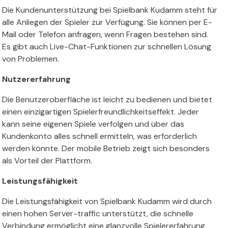
Die Kundenunterstützung bei Spielbank Kudamm steht für
alle Anliegen der Spieler zur Verfügung. Sie können per E-
Mail oder Telefon anfragen, wenn Fragen bestehen sind.
Es gibt auch Live-Chat-Funktionen zur schnellen Lösung
von Problemen.
Nutzererfahrung
Die Benutzeroberfläche ist leicht zu bedienen und bietet
einen einzigartigen Spielerfreundlichkeitseffekt. Jeder
kann seine eigenen Spiele verfolgen und über das
Kundenkonto alles schnell ermitteln, was erforderlich
werden könnte. Der mobile Betrieb zeigt sich besonders
als Vorteil der Plattform.
Leistungsfähigkeit
Die Leistungsfähigkeit von Spielbank Kudamm wird durch
einen hohen Server-traffic unterstützt, die schnelle
Verbindung ermöglicht eine glanzvolle Spielererfahrung,