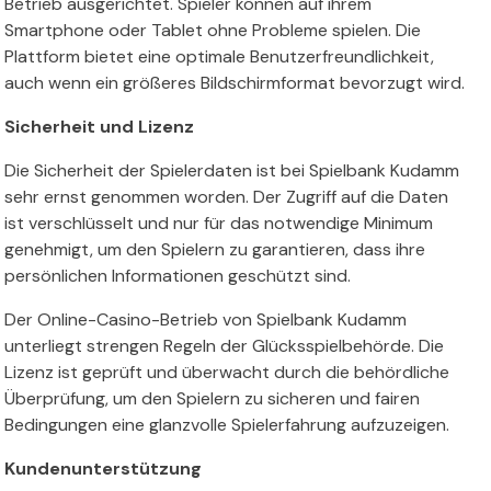
Betrieb ausgerichtet. Spieler können auf ihrem
Smartphone oder Tablet ohne Probleme spielen. Die
Plattform bietet eine optimale Benutzerfreundlichkeit,
auch wenn ein größeres Bildschirmformat bevorzugt wird.
Sicherheit und Lizenz
Die Sicherheit der Spielerdaten ist bei Spielbank Kudamm
sehr ernst genommen worden. Der Zugriff auf die Daten
ist verschlüsselt und nur für das notwendige Minimum
genehmigt, um den Spielern zu garantieren, dass ihre
persönlichen Informationen geschützt sind.
Der Online-Casino-Betrieb von Spielbank Kudamm
unterliegt strengen Regeln der Glücksspielbehörde. Die
Lizenz ist geprüft und überwacht durch die behördliche
Überprüfung, um den Spielern zu sicheren und fairen
Bedingungen eine glanzvolle Spielerfahrung aufzuzeigen.
Kundenunterstützung