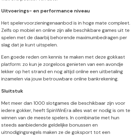
Uitvoerings- en performance niveau
Het spelervoorzieningenaanbod is in hoge mate compleet.
Zelfs op mobiel en online zijn alle beschikbare games uit te
spelen met de daarbij behorende maximumbedragen per
slag dat je kunt uitspelen.
Een goede reden om kennis te maken met deze gokkast
platform: zo kun je zorgeloos genieten van een avondje
lekker op het strand en nog altijd online een uitbetaling
inzamelen via jouw betrouwbare online bankrekening.
Sluitstuk
Met meer dan 1000 slotgames die beschikbaar zijn voor
iedere gokker, heeft SpinWinEra alles wat er nodig is om te
winnen van de meeste spelers. In combinatie met hun
steeds aanbiedende geldelijke bonussen en
uitnodigingsregels maken ze de goksport tot een