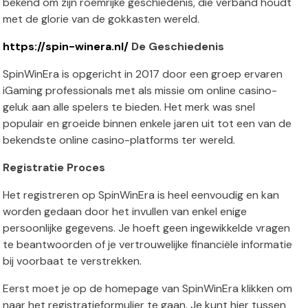
bekend om zijn roemrijke geschiedenis, die verband houdt
met de glorie van de gokkasten wereld.
https://spin-winera.nl/
De Geschiedenis
SpinWinEra is opgericht in 2017 door een groep ervaren
iGaming professionals met als missie om online casino-
geluk aan alle spelers te bieden. Het merk was snel
populair en groeide binnen enkele jaren uit tot een van de
bekendste online casino-platforms ter wereld.
Registratie Proces
Het registreren op SpinWinEra is heel eenvoudig en kan
worden gedaan door het invullen van enkel enige
persoonlijke gegevens. Je hoeft geen ingewikkelde vragen
te beantwoorden of je vertrouwelijke financiële informatie
bij voorbaat te verstrekken.
Eerst moet je op de homepage van SpinWinEra klikken om
naar het registratieformulier te gaan. Je kunt hier tussen