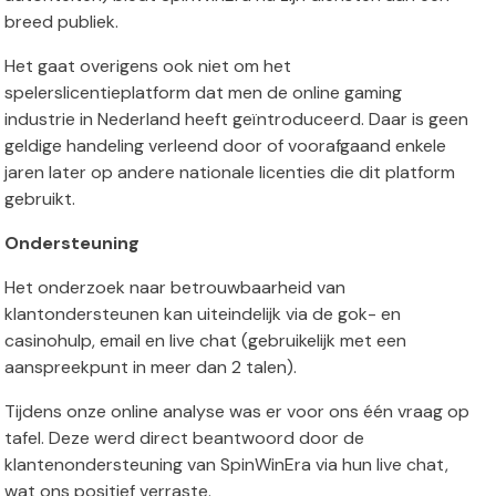
breed publiek.
Het gaat overigens ook niet om het
spelerslicentieplatform dat men de online gaming
industrie in Nederland heeft geïntroduceerd. Daar is geen
geldige handeling verleend door of voorafgaand enkele
jaren later op andere nationale licenties die dit platform
gebruikt.
Ondersteuning
Het onderzoek naar betrouwbaarheid van
klantondersteunen kan uiteindelijk via de gok- en
casinohulp, email en live chat (gebruikelijk met een
aanspreekpunt in meer dan 2 talen).
Tijdens onze online analyse was er voor ons één vraag op
tafel. Deze werd direct beantwoord door de
klantenondersteuning van SpinWinEra via hun live chat,
wat ons positief verraste.