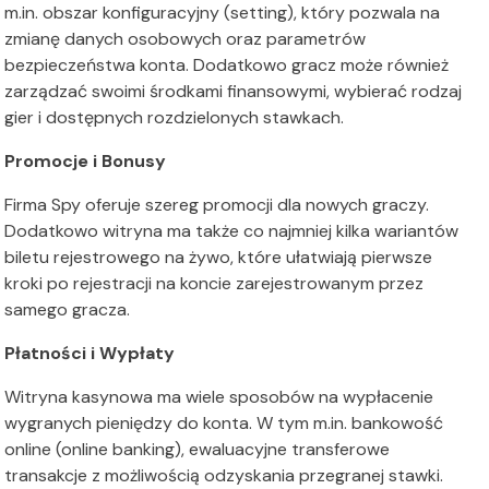
m.in. obszar konfiguracyjny (setting), który pozwala na
zmianę danych osobowych oraz parametrów
bezpieczeństwa konta. Dodatkowo gracz może również
zarządzać swoimi środkami finansowymi, wybierać rodzaj
gier i dostępnych rozdzielonych stawkach.
Promocje i Bonusy
Firma Spy oferuje szereg promocji dla nowych graczy.
Dodatkowo witryna ma także co najmniej kilka wariantów
biletu rejestrowego na żywo, które ułatwiają pierwsze
kroki po rejestracji na koncie zarejestrowanym przez
samego gracza.
Płatności i Wypłaty
Witryna kasynowa ma wiele sposobów na wypłacenie
wygranych pieniędzy do konta. W tym m.in. bankowość
online (online banking), ewaluacyjne transferowe
transakcje z możliwością odzyskania przegranej stawki.