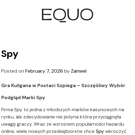
Spy
Posted on
February 7, 2026
by
Zameel
Gra Kuligana w Postaci Szpiega – Szczęśliwy Wybór
Podgląd Marki Spy
Firma Spy to jedna z młodszych marków kasynowych na
rynku, ale zdecydowanie nie jedyna która przyciągnęła
uwagę graczy. Wraz ze wzrostem popularności hazardu
online, wiele nowych przedsiębiorstw chce
Spy
wkroczyć