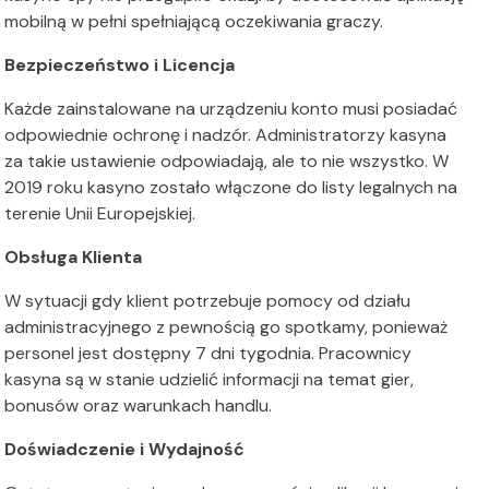
mobilną w pełni spełniającą oczekiwania graczy.
Bezpieczeństwo i Licencja
Każde zainstalowane na urządzeniu konto musi posiadać
odpowiednie ochronę i nadzór. Administratorzy kasyna
za takie ustawienie odpowiadają, ale to nie wszystko. W
2019 roku kasyno zostało włączone do listy legalnych na
terenie Unii Europejskiej.
Obsługa Klienta
W sytuacji gdy klient potrzebuje pomocy od działu
administracyjnego z pewnością go spotkamy, ponieważ
personel jest dostępny 7 dni tygodnia. Pracownicy
kasyna są w stanie udzielić informacji na temat gier,
bonusów oraz warunkach handlu.
Doświadczenie i Wydajność