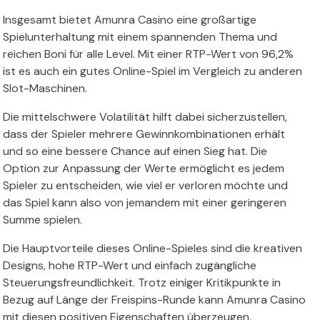
Insgesamt bietet Amunra Casino eine großartige
Spielunterhaltung mit einem spannenden Thema und
reichen Boni für alle Level. Mit einer RTP-Wert von 96,2%
ist es auch ein gutes Online-Spiel im Vergleich zu anderen
Slot-Maschinen.
Die mittelschwere Volatilität hilft dabei sicherzustellen,
dass der Spieler mehrere Gewinnkombinationen erhält
und so eine bessere Chance auf einen Sieg hat. Die
Option zur Anpassung der Werte ermöglicht es jedem
Spieler zu entscheiden, wie viel er verloren möchte und
das Spiel kann also von jemandem mit einer geringeren
Summe spielen.
Die Hauptvorteile dieses Online-Spieles sind die kreativen
Designs, hohe RTP-Wert und einfach zugängliche
Steuerungsfreundlichkeit. Trotz einiger Kritikpunkte in
Bezug auf Länge der Freispins-Runde kann Amunra Casino
mit diesen positiven Eigenschaften überzeugen.