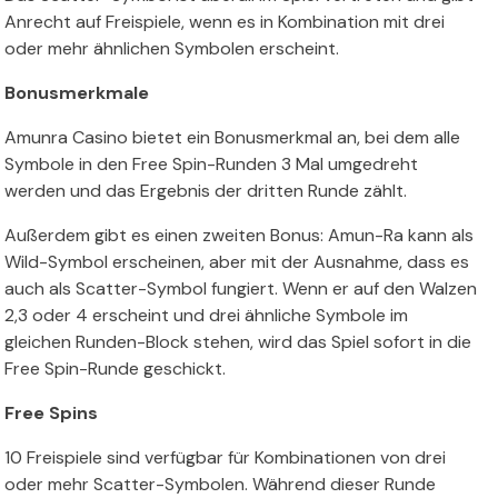
Anrecht auf Freispiele, wenn es in Kombination mit drei
oder mehr ähnlichen Symbolen erscheint.
Bonusmerkmale
Amunra Casino bietet ein Bonusmerkmal an, bei dem alle
Symbole in den Free Spin-Runden 3 Mal umgedreht
werden und das Ergebnis der dritten Runde zählt.
Außerdem gibt es einen zweiten Bonus: Amun-Ra kann als
Wild-Symbol erscheinen, aber mit der Ausnahme, dass es
auch als Scatter-Symbol fungiert. Wenn er auf den Walzen
2,3 oder 4 erscheint und drei ähnliche Symbole im
gleichen Runden-Block stehen, wird das Spiel sofort in die
Free Spin-Runde geschickt.
Free Spins
10 Freispiele sind verfügbar für Kombinationen von drei
oder mehr Scatter-Symbolen. Während dieser Runde