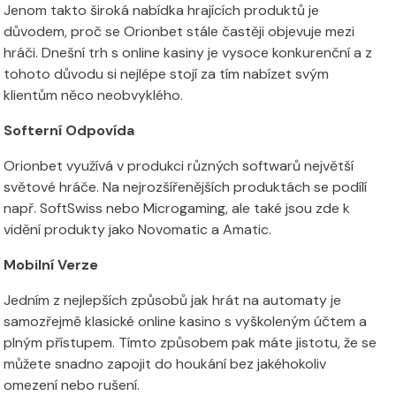
Jenom takto široká nabídka hrajících produktů je
důvodem, proč se Orionbet stále častěji objevuje mezi
hráči. Dnešní trh s online kasiny je vysoce konkurenční a z
tohoto důvodu si nejlépe stojí za tím nabízet svým
klientům něco neobvyklého.
Softerní Odpovída
Orionbet využívá v produkci různých softwarů největší
světové hráče. Na nejrozšířenějších produktách se podílí
např. SoftSwiss nebo Microgaming, ale také jsou zde k
vidění produkty jako Novomatic a Amatic.
Mobilní Verze
Jedním z nejlepších způsobů jak hrát na automaty je
samozřejmě klasické online kasino s vyškoleným účtem a
plným přístupem. Tímto způsobem pak máte jistotu, že se
můžete snadno zapojit do houkání bez jakéhokoliv
omezení nebo rušení.