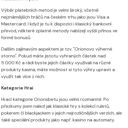
Výběr platebních metod je velmi široký, včetně
nejznámějších hráčů na českém trhu jako jsou Visa a
Mastercard. I když je tu k dispozici i klasický bankovní
převod, některé zplatné metody nabízejí vyšší přínos ve
formě bonusů.
Dalším zajímavým aspektem je tzv. "Orionovo výherné
storno". Pokud máte jistotu vyhraných částek nad
5 000 Kč a rádi byste jejich částky využívali na různé
produkty kasina, máte možnost si tyto výhry upravit a
využít tak více z nich.
Kategorie Hrai
Hrací kategorie Orionsbetu jsou velmi rozmanité. Po
přezkumy jsem nalezl jak klasické hry s kolekcí ruletů,
pokerem či blackjackem v jejich nejrozličnějších verzích, ale
také speciální produkty jako např. kasino na automaty.