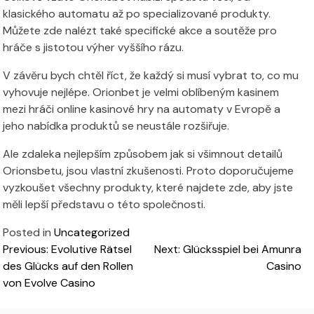
klasického automatu až po specializované produkty.
Můžete zde nalézt také specifické akce a soutěže pro
hráče s jistotou výher vyššího rázu.
V závěru bych chtěl říct, že každý si musí vybrat to, co mu
vyhovuje nejlépe. Orionbet je velmi oblíbeným kasinem
mezi hráči online kasinové hry na automaty v Evropě a
jeho nabídka produktů se neustále rozšiřuje.
Ale zdaleka nejlepším způsobem jak si všimnout detailů
Orionsbetu, jsou vlastní zkušenosti. Proto doporučujeme
vyzkoušet všechny produkty, které najdete zde, aby jste
měli lepší představu o této společnosti.
Posted in
Uncategorized
Post
Previous:
Evolutive Rätsel
Next:
Glücksspiel bei Amunra
des Glücks auf den Rollen
Casino
navigation
von Evolve Casino