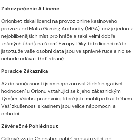
Zabezpečenie A Licene
Orionbet získal licenci na provoz online kasinového
provozu od Malta Gaming Authority (MGA), což je jedno z
nejoblíbenějších míst pro hráče a také velmi dobře
známých úřadů na území Evropy. Díky této licenci máte
jistotu, že vaše osobní data jsou ve správné ruce a nic se
nebude udávat třetí straně.
Poradce Zákazníka
Až do současnosti jsem nepozoroval žádné negativní
hodnocení u Orionu vztahující se k jeho zákaznickým
týmům. Všichni pracovníci, které jste mohli potkat během
Vaší zkušenosti s kasinem jsou velice nápomocni a
ochotní.
Závěrečné Pohlédnout
Celkově vzato Orionsbet nabízí spoustu věcí, od