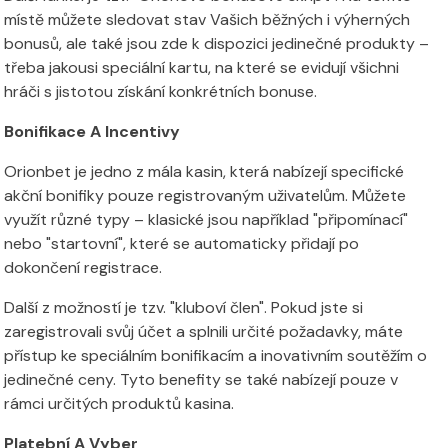
místě můžete sledovat stav Vašich běžných i výherných
bonusů, ale také jsou zde k dispozici jedinečné produkty –
třeba jakousi speciální kartu, na které se evidují všichni
hráči s jistotou získání konkrétních bonuse.
Bonifikace A Incentivy
Orionbet je jedno z mála kasin, která nabízejí specifické
akční bonifiky pouze registrovaným uživatelům. Můžete
využít různé typy – klasické jsou například "připomínací"
nebo "startovní", které se automaticky přidají po
dokončení registrace.
Další z možností je tzv. "kluboví člen". Pokud jste si
zaregistrovali svůj účet a splnili určité požadavky, máte
přístup ke speciálním bonifikacím a inovativním soutěžím o
jedinečné ceny. Tyto benefity se také nabízejí pouze v
rámci určitých produktů kasina.
Platební A Vyber